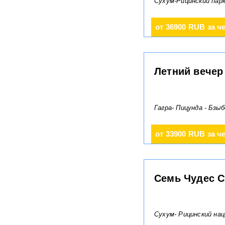
Сухум-Рицинский пар
от 36900 RUB за ч
Летний вечер 
Гагра- Пицунда - Бзы
от 33900 RUB за ч
Семь Чудес С
Сухум- Рицинский на