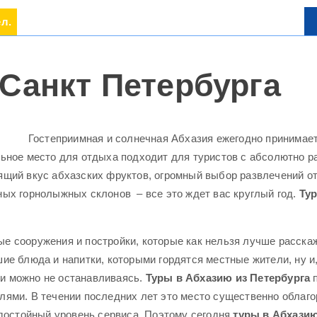
ел.
Санкт Петербурга
Гостеприимная и солнечная Абхазия ежегодно принимает 
льное место для отдыха подходит для туристов с абсолютно р
ящий вкус абхазских фруктов, огромный выбор развлечений о
ных горнолыжных склонов – все это ждет вас круглый год.
Тур
сооружения и постройки, которые как нельзя лучше расскаж
ие блюда и напитки, которыми гордятся местные жители, ну и
и можно не останавливаясь.
Туры в Абхазию из Петербурга
п
лями. В течении последних лет это место существенно облаго
 достойный уровень сервиса. Поэтому сегодня
туры в Абхазию