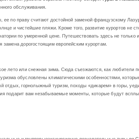
енного обслуживания.
е по праву считают достойной заменой французскому Лазурн
лнце и чистейшие пляжи. Кроме того, развитие курортов не ст
натории по умеренной цене. Путешествовать здесь не только 
я замена дорогостоящим европейским курортам.
лето или снежная зима. Сюда съезжаются, как любители поне
уризма обусловлены климатическими особенностями, которые 
ый отдых, горнолыжный туризм, походы «дикарем» в горы, уе
зия подарит вам незабываемые моменты, которые будут всплы
уальные и групповыеэкскурсионно-познавательные туры по Са