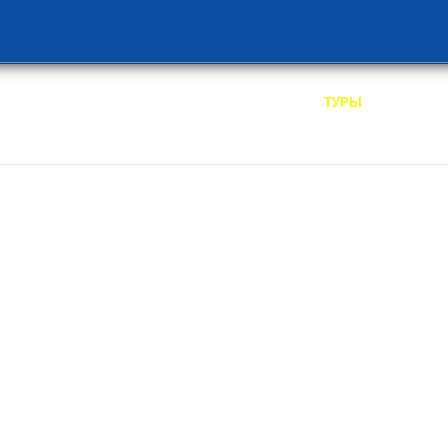
/
ТУРЫ
ТУ