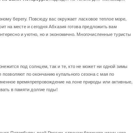
ому берегу. Повсюду вас окружает ласковое теплое море,
оит на месте и сегодня Абхазия готова предложить вам
интересно и уютно, но и экономично. Многочисленные туристы
жится под солнцем, так и те, кто не может ни одной зимы
позволяют по окончанию купального сезона с мая по
диненное времяпрепровождение на лоне природы или активные,
вать в памяти долгие годы!
нкт-Петербургу, всей России, странам ближнего идальнего