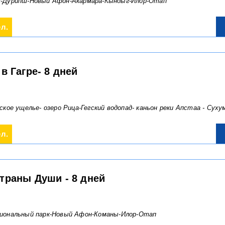
к-Дурипш-Новый Афон-Акармара-Кындыг-Илор-Отап
ел.
в Гагре- 8 дней
бское ущелье- озеро Рица-Гегский водопад- каньон реки Апстаа - Суху
ел.
траны Души - 8 дней
циональный парк-Новый Афон-Команы-Илор-Отап