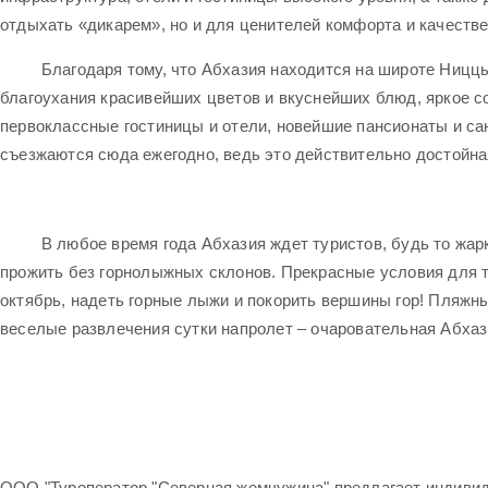
отдыхать «дикарем», но и для ценителей комфорта и качеств
Благодаря тому, что Абхазия находится на широте Ниццы, е
благоухания красивейших цветов и вкуснейших блюд, яркое со
первоклассные гостиницы и отели, новейшие пансионаты и са
съезжаются сюда ежегодно, ведь это действительно достойна
В любое время года Абхазия ждет туристов, будь то жаркое 
прожить без горнолыжных склонов. Прекрасные условия для т
октябрь, надеть горные лыжи и покорить вершины гор! Пляжн
веселые развлечения сутки напролет – очаровательная Абха
ООО "Туроператор "Северная жемчужина" предлагает индивид