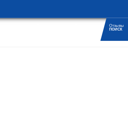
Турагенствам
О компании
Отзывы
/
/
/
РИСТАМ
НОВОСТИ
КОНТАКТЫ
ПОИСК