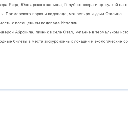
ра Рица, Юпшарского каньона, Голубого озера и прогулкой на п
, Приморского парка и водопада, монастыря и дачи Сталина..
мости с посещением водопада Исполин;
пещерой Абрскила, пикник в селе Отап, купание в термальном ис
одные билеты в места экскурсионных локаций и экологические с