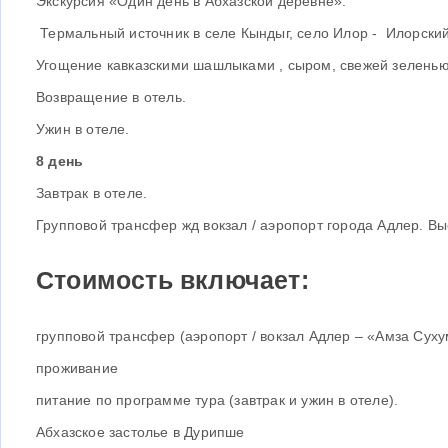
Экскурсия «Один день в Абхазской деревне».
Термальный источник в селе Кындыг, село Илор - Илорски
Угощение кавказскими шашлыками , сыром, свежей зеленью 
Возвращение в отель.
Ужин в отеле.
8 день
Завтрак в отеле.
Групповой трансфер жд вокзал / аэропорт города Адлер. Вые
Стоимость включает:
групповой трансфер (аэропорт / вокзал Адлер – «Амза Сухум
проживание
питание по программе тура (завтрак и ужин в отеле).
Абхазское застолье в Дурипше