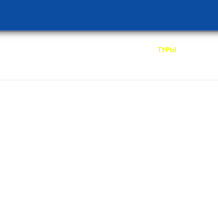
/
ТУРЫ
ТУ
рзакана 8 Дней
ей