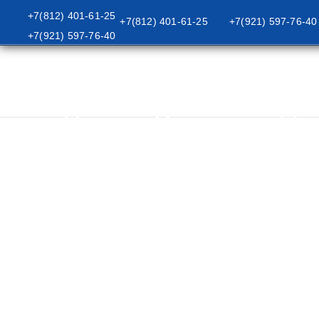
+7(812) 401-61-25
+7(812) 401-61-25
+7(921) 597-76-40
/
+7(921) 597-76-40
/
/
/
/
Легенды Саму
Главная
Туры
Туры В Ближнее Зарубежье
Абхазия
Легенды Самурзакана 8 Дн