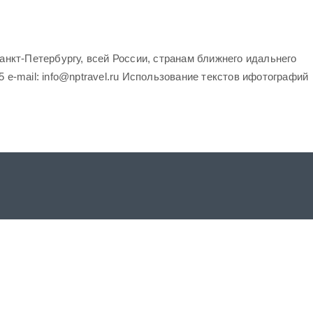
нкт-Петербургу, всей России, странам ближнего идальнего
5 e-mail: info@nptravel.ru Использование текстов ифотографий