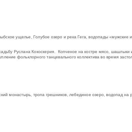
ыбское ущелье, Голубое озеро и река Гега, водопады «мужские и
усадьбу Руслана Кокоскерия. Копченое на костре мясо, шашлык
упление фольклорного танцевального коллектива во время засто
ий монастырь, тропа грешников, лебединое озеро, водопад на 