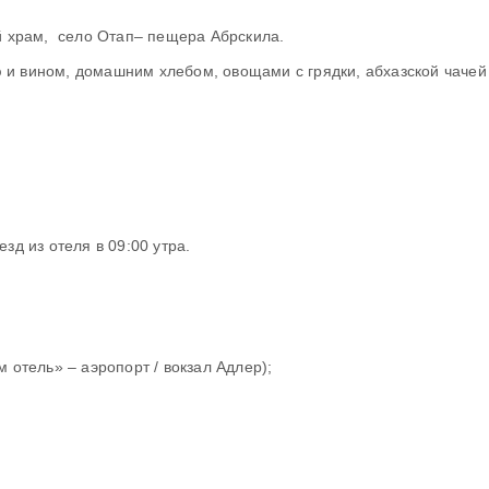
й храм, село Отап– пещера Абрскила.
и вином, домашним хлебом, овощами с грядки, абхазской чачей 
зд из отеля в 09:00 утра.
 отель» – аэропорт / вокзал Адлер);