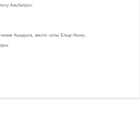
лоту Альбатрос.
точнике Кындыга, место силы Елыр-Ныха;
боры.