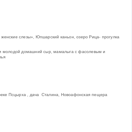
 женские слезы», Юпшарский каньон, озеро Рица- прогулка
и и молодой домашний сыр, мамалыга с фасолевым и
лья
реке Псцырха , дача Сталина, Новоафонская пещера