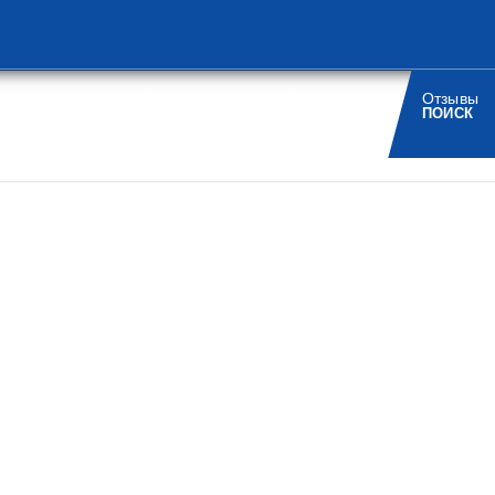
Турагенствам
О компании
Отзывы
/
/
/
РИСТАМ
НОВОСТИ
КОНТАКТЫ
ПОИСК