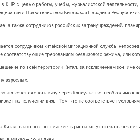
в КНР с целью работы, учебы, журналистской деятельности, а
дерации и Правительством Китайской Народной Республики об 
е, а также сотрудников российских загранучреждений, планир
ается сотрудником китайской миграционной службы непосредст
не соответствующие требованиям безвизового режима, или кот
ещение по всей территории Китая, за исключением зон, имеющ
ля взрослых.
 равно хочет сделать визу через Консульство, необходимо к п
ивает на получении визы. Тем, кто не соответствует условиям
Китая, в которые российские туристы могут поехать без визы
й, в Макао – до 30 дней.