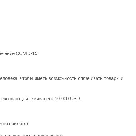
лечение COVID-19.
человека, чтобы иметь возможность оплачивать товары и
превышающей эквивалент 10 000 USD.
 по прилете).
к, по частным приглашениям.