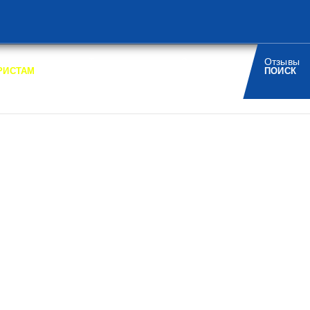
Турагенствам
О компании
Отзывы
/
/
/
РИСТАМ
НОВОСТИ
КОНТАКТЫ
ПОИСК