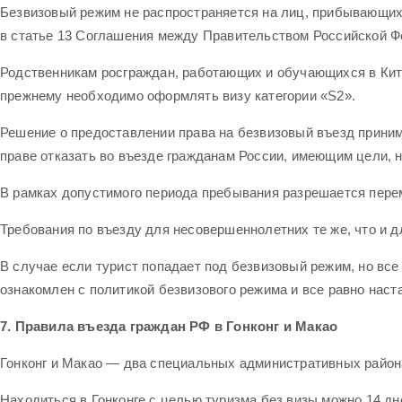
Безвизовый режим не распространяется на лиц, прибывающих 
в статье 13 Соглашения между Правительством Российской Фе
Родственникам росграждан, работающих и обучающихся в Кита
прежнему необходимо оформлять визу категории «S2».
Решение о предоставлении права на безвизовый въезд приним
праве отказать во въезде гражданам России, имеющим цели, 
В рамках допустимого периода пребывания разрешается перем
Требования по въезду для несовершеннолетних те же, что и д
В случае если турист попадает под безвизовый режим, но все
ознакомлен с политикой безвизового режима и все равно наста
7. Правила въезда граждан РФ в Гонконг и Макао
Гонконг и Макао — два специальных административных района 
Находиться в Гонконге с целью туризма без визы можно 14 дне