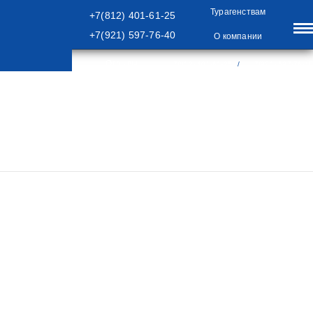
Турагенствам
+7(812) 401-61-25
+7(921) 597-76-40
О компании
Отзывы
+7(812) 401-61-25
/
+7(921) 597-76-40
/
/
/
Главная
Туры
ТУРЫ ПО РОССИИ
Туры В Псков, Печоры, Пушкинские
/
Яркие Выходные- 2 Дня
Горы, Великий Новгород, Валдай
Яркие Выходные- 2 Дня