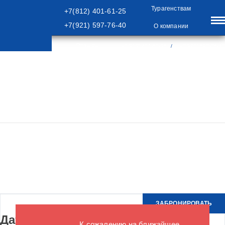
Турагенствам
+7(812) 401-61-25
+7(921) 597-76-40
О компании
Отзывы
+7(812) 401-61-25
/
+7(921) 597-76-40
/
/
/
/
Главная
Туры
ТУРЫ ПО РОССИИ
РОССИЙСКИЕ РЕГИОНЫ
Тульский Экспромт 3 Дня
Тульский Экспромт 3 Дня
ЗАБРОНИРОВАТЬ
Даты и цены
К сожалению на ближайшее