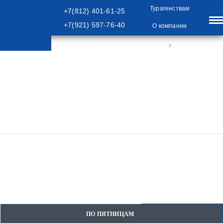
Турагенствам
+7(812) 401-61-25
+7(921) 597-76-40
О компании
Отзывы
+7(812) 401-61-25
/
+7(921) 597-76-40
/
/
/
/
ТРИ
Главная
Туры
ТУРЫ ПО РОССИИ
Казань, Поволжье
СТОЛИЦЫ ПОВОЛЖЬЯ- 4 ДНЯ
ТРИ СТОЛИЦЫ
ПОВОЛЖЬЯ- 4 ДНЯ
ЗАБРОНИРОВАТЬ
ПО ПЯТНИЦАМ