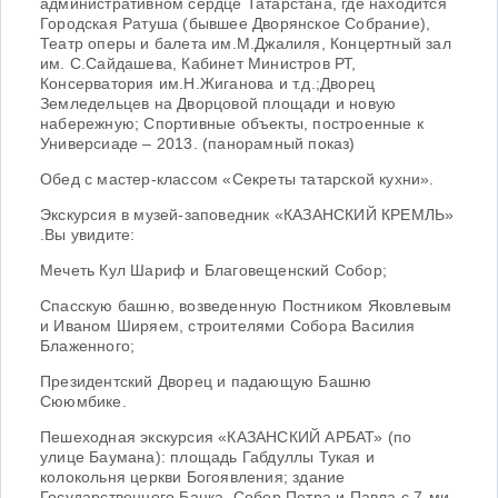
административном сердце Татарстана, где находится
Городская Ратуша (бывшее Дворянское Собрание),
Театр оперы и балета им.М.Джалиля, Концертный зал
им. С.Сайдашева, Кабинет Министров РТ,
Консерватория им.Н.Жиганова и т.д.;Дворец
Земледельцев на Дворцовой площади и новую
набережную; Спортивные объекты, построенные к
Универсиаде – 2013. (панорамный показ)
Обед с мастер-классом «Секреты татарской кухни».
Экскурсия в музей-заповедник «КАЗАНСКИЙ КРЕМЛЬ»
.Вы увидите:
Мечеть Кул Шариф и Благовещенский Собор;
Спасскую башню, возведенную Постником Яковлевым
и Иваном Ширяем, строителями Собора Василия
Блаженного;
Президентский Дворец и падающую Башню
Сююмбике.
Пешеходная экскурсия «КАЗАНСКИЙ АРБАТ» (по
улице Баумана): площадь Габдуллы Тукая и
колокольня церкви Богоявления; здание
Государственного Банка, Собор Петра и Павла с 7-ми