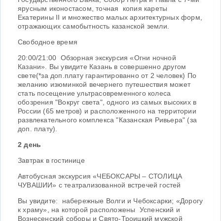
ярусным иконостасом, точная копия кареты
Екатерины II и множество малых архитектурных форм,
отражающих самобытность казанской земли.
Свободное время
20:00/21:00 Обзорная экскурсия «Огни ночной
Казани». Вы увидите Казань в совершенно другом
свете(*за доп.плату гарантированно от 2 человек) По
желанию изюминкой вечернего путешествия может
стать посещение ультрасовременного колеса
обозрения "Вокруг света", одного из самых высоких в
России (65 метров) и расположенного на территории
развлекательного комплекса "Казанская Ривьера" (за
доп. плату).
2 день
Завтрак в гостинице
Автобусная экскурсия «ЧЕБОКСАРЫ – СТОЛИЦА
ЧУВАШИИ» с театрализованной встречей гостей
Вы увидите: набережные Волги и Чебоксарки; «Дорогу
к храму», на которой расположены Успенский и
Вознесенский соборы и Свято-Троицкий мужской