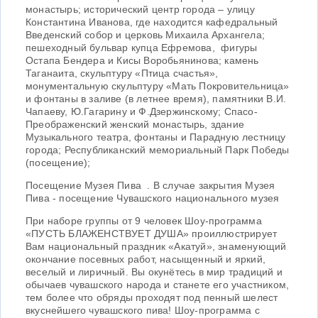
монастырь; исторический центр города – улицу
Константина Иванова, где находится кафедральный
Введенский собор и церковь Михаила Архангела;
пешеходный бульвар купца Ефремова, фигуры
Остапа Бендера и Кисы Воробьянинова; камень
Таганаита, скульптуру «Птица счастья»,
монументальную скульптуру «Мать Покровительница»
и фонтаны в заливе (в летнее время), памятники В.И.
Чапаеву, Ю.Гагарину и Ф.Дзержинскому; Спасо-
Преображенский женский монастырь, здание
Музыкального театра, фонтаны и Парадную лестницу
города; Республиканский мемориальный Парк Победы
(посещение);
Посещение Музея Пива . В случае закрытия Музея
Пива - посещение Чувашского национального музея
При наборе группы от 9 человек Шоу-программа
«ПУСТЬ БЛАЖЕНСТВУЕТ ДУША» проиллюстрирует
Вам национальный праздник «Акатуй», знаменующий
окончание посевных работ, насыщенный и яркий,
веселый и лиричный. Вы окунётесь в мир традиций и
обычаев чувашского народа и станете его участником,
тем более что обряды проходят под пенный шелест
вкуснейшего чувашского пива! Шоу-программа с