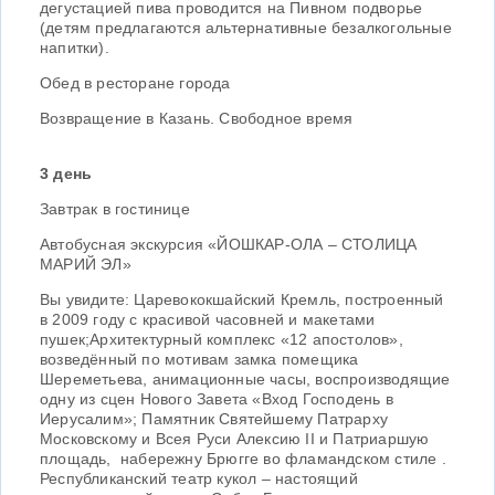
дегустацией пива проводится на Пивном подворье
(детям предлагаются альтернативные безалкогольные
напитки).
Обед в ресторане города
Возвращение в Казань. Свободное время
3 день
Завтрак в гостинице
Автобусная экскурсия «ЙОШКАР-ОЛА – СТОЛИЦА
МАРИЙ ЭЛ»
Вы увидите: Царевококшайский Кремль, построенный
в 2009 году с красивой часовней и макетами
пушек;Архитектурный комплекс «12 апостолов»,
возведённый по мотивам замка помещика
Шереметьева, анимационные часы, воспроизводящие
одну из сцен Нового Завета «Вход Господень в
Иерусалим»; Памятник Святейшему Патрарху
Московскому и Всея Руси Алексию II и Патриаршую
площадь, набережну Брюгге во фламандском стиле .
Республиканский театр кукол – настоящий