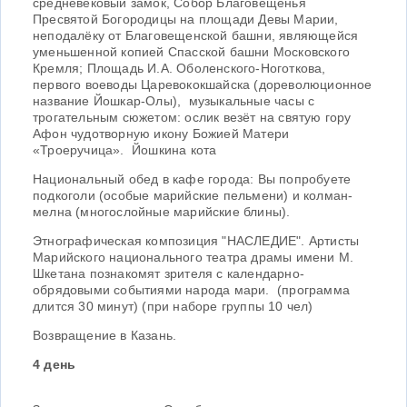
средневековый замок, Собор Благовещенья
Пресвятой Богородицы на площади Девы Марии,
неподалёку от Благовещенской башни, являющейся
уменьшенной копией Спасской башни Московского
Кремля; Площадь И.А. Оболенского-Ноготкова,
первого воеводы Царевококшайска (дореволюционное
название Йошкар-Олы), музыкальные часы с
трогательным сюжетом: ослик везёт на святую гору
Афон чудотворную икону Божией Матери
«Троеручица». Йошкина кота
Национальный обед в кафе города: Вы попробуете
подкоголи (особые марийские пельмени) и колман-
мелна (многослойные марийские блины).
Этнографическая композиция "НАСЛЕДИЕ". Артисты
Марийского национального театра драмы имени М.
Шкетана познакомят зрителя с календарно-
обрядовыми событиями народа мари. (программа
длится 30 минут) (при наборе группы 10 чел)
Возвращение в Казань.
4 день