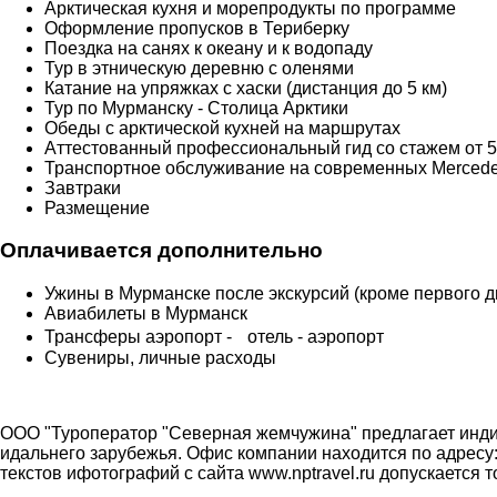
Арктическая кухня и морепродукты по программе
Оформление пропусков в Териберку
Поездка на санях к океану и к водопаду
Тур в этническую деревню с оленями
Катание на упряжках с хаски (дистанция до 5 км)
Тур по Мурманску - Столица Арктики
Обеды с арктической кухней на маршрутах
Аттестованный профессиональный гид со стажем от 5
Транспортное обслуживание на современных Mercedes
Завтраки
Размещение
Оплачивается дополнительно
Ужины в Мурманске после экскурсий (кроме первого д
Авиабилеты в Мурманск
Трансферы аэропорт - отель - аэропорт
Сувениры, личные расходы
ООО "Туроператор "Северная жемчужина" предлагает индив
идальнего зарубежья. Офис компании находится по адресу: г.
текстов ифотографий с сайта www.nptravel.ru допускается 