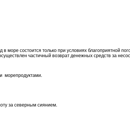
д в море состоится только при условиях благоприятной по
т осуществлен частичный возврат денежных средств за несо
ми морепродуктами.
оту за северным сиянием.