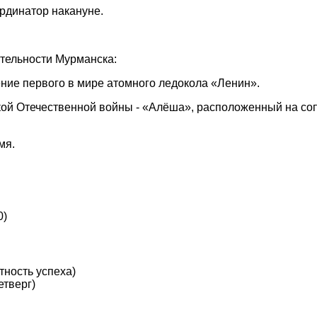
ординатор накануне.
ательности Мурманска:
ние первого в мире атомного ледокола «Ленин».
ой Отечественной войны - «Алёша», расположенный на соп
мя.
0)
тность успеха)
етверг)